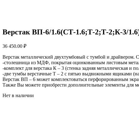
Верстак ВП-6/1.6(СТ-1.6;Т-2;Т-2;К-3/1.6
36 450.00
₽
Верстак металлический двухтумбовый с тумбой и драйвером. С
-столешница из МДФ, покрытая оцинкованным листовым металл
-комплект для верстака К – 3 (стенка задняя металлическая и пол
-две тумбы верстачные Т – 2 с пятью выдвижными ящиками (на
Верстак ВП – 6 может комплектоваться перфорированным экра
Также Вы можете приобрести дополнительные элементы для мет
Нет в наличии