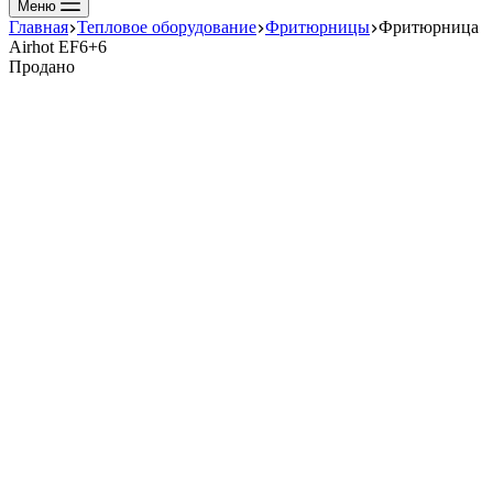
Меню
Главная
Тепловое оборудование
Фритюрницы
Фритюрница
Airhot EF6+6
Продано