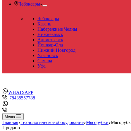
Чебоксары
Чебоксары
Казань
Набережные Челны
Нижнекамск
Альметьевск
Йошкар-Ола
Нижний Новгород
Ульяновск
Самара
Уфа
WHATSAPP
+78435557788
Меню
Главная
Технологическое оборудование
Мясорубки
Мясоруб
Продано