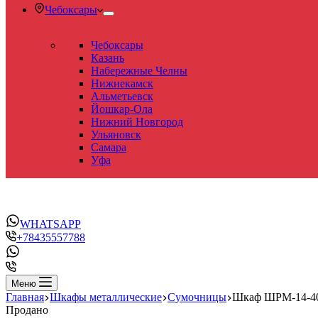
Чебоксары
Чебоксары
Казань
Набережные Челны
Нижнекамск
Альметьевск
Йошкар-Ола
Нижний Новгород
Ульяновск
Самара
Уфа
WHATSAPP
+78435557788
Меню
Главная
Шкафы металлические
Сумочницы
Шкаф ШРМ-14-40
Продано