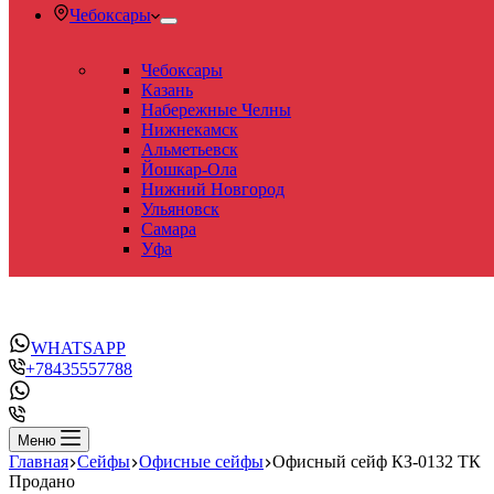
Чебоксары
Чебоксары
Казань
Набережные Челны
Нижнекамск
Альметьевск
Йошкар-Ола
Нижний Новгород
Ульяновск
Самара
Уфа
WHATSAPP
+78435557788
Меню
Главная
Сейфы
Офисные сейфы
Офисный сейф КЗ-0132 ТК
Продано