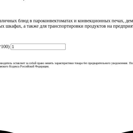
азличных блюд в пароконвектоматах и конвекционных печах, дем
х шкафах, а также для транспортировки продуктов на предприя
*100)
зводитель оставляет за собой право менять характеристики товара без предварительного уведомления. П
нского Кодекса Российской Федерации.