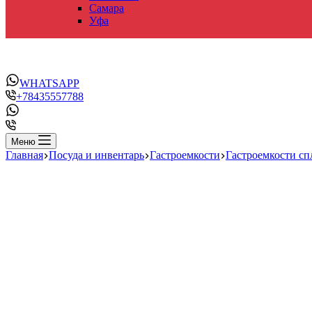
Самара
Уфа
WHATSAPP
+78435557788
Меню
Главная
Посуда и инвентарь
Гастроемкости
Гастроемкости с