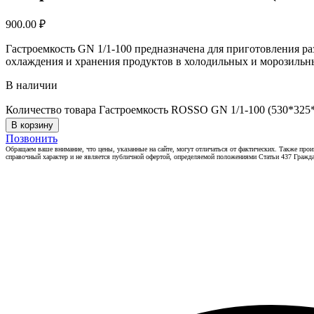
900.00
₽
Гастроемкость GN 1/1-100 предназначена для приготовления р
охлаждения и хранения продуктов в холодильных и морозильны
В наличии
Количество товара Гастроемкость ROSSO GN 1/1-100 (530*325
В корзину
Позвонить
Обращаем ваше внимание, что цены, указанные на сайте, могут отличаться от фактических. Также прои
справочный характер и не является публичной офертой, определяемой положениями Статьи 437 Гражда