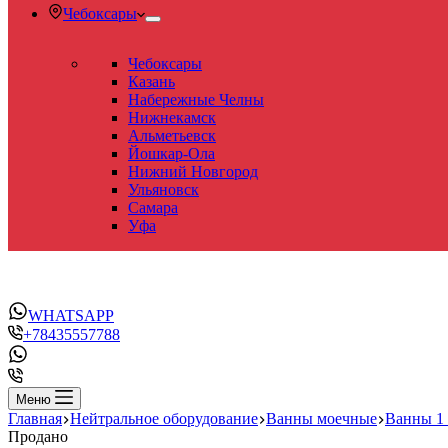
Чебоксары
Чебоксары
Казань
Набережные Челны
Нижнекамск
Альметьевск
Йошкар-Ола
Нижний Новгород
Ульяновск
Самара
Уфа
WHATSAPP
+78435557788
Меню
Главная
Нейтральное оборудование
Ванны моечные
Ванны 1
Продано