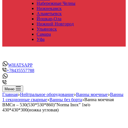
Набережные Челны
Нижнекамск
Альметьевск
Йошкар-Ола
Нижний Новгород
Ульяновск
Самара
Уфа
WHATSAPP
+78435557788
Меню
Главная
Нейтральное оборудование
Ванны моечные
Ванны
1 секционные сварные
Ванны без борта
Ванна моечная
ВМСн – 530(530*530*860)”Norma Inox” 1м/о
430*430*300(ножка угловая)