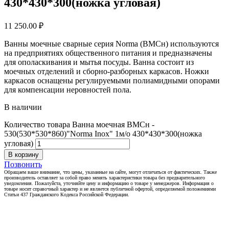
430*430*300(ножка угловая)
11 250.00
₽
Ванны моечные сварные серия Norma (ВМСн) используются
на предприятиях общественного питания и предназначены
для ополаскивания и мытья посуды. Ванна состоит из
моечных отделений и сборно-разборных каркасов. Ножки
каркасов оснащены регулируемыми полиамидными опорами
для компенсации неровностей пола.
В наличии
Количество товара Ванна моечная ВМСн -
530(530*530*860)"Norma Inox" 1м/о 430*430*300(ножка
угловая)
В корзину
Позвонить
Обращаем ваше внимание, что цены, указанные на сайте, могут отличаться от фактических. Также
производитель оставляет за собой право менять характеристики товара без предварительного
уведомления. Пожалуйста, уточняйте цену и информацию о товаре у менеджеров. Информация о
товаре носит справочный характер и не является публичной офертой, определяемой положениями
Статьи 437 Гражданского Кодекса Российской Федерации.